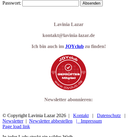
Passwort:
Lavinia Lazar
kontakt@lavinia-lazar.de
Ich bin auch im
JOYclub
zu finden!
Newsletter abonnieren:
© Copyright Lavinia Lazar
2026 |
Kontakt
|
Datenschutz
|
Newsletter
|
Newsletter abbestellen
| Impressum
Facebook
YouTube
Instagram
X
WhatsApp
Page load link
In jeder Lady steckt ein wildes Weib.